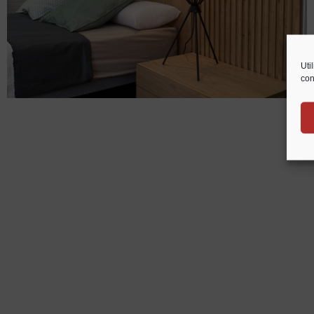
Uti
con