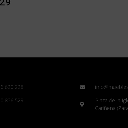
529
6 620 228
info@mueble
0 836 529
Plaza de la Igl
Cariñena (Zar