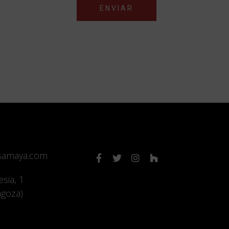
ENVIAR
samaya.com
esia, 1
agoza)