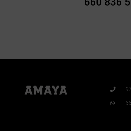
660 836 
97
66