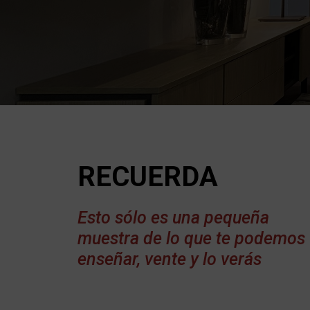
RECUERDA
Esto sólo es una pequeña
muestra de lo que te podemos
enseñar, vente y lo verás