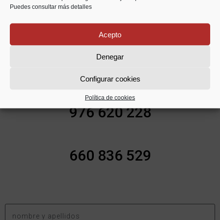
Estaremos encantados de ayudarte.
Puedes consultar más detalles
Acepto
Denegar
¿HABLAMOS?
Configurar cookies
Política de cookies
976 620 228
660 836 529